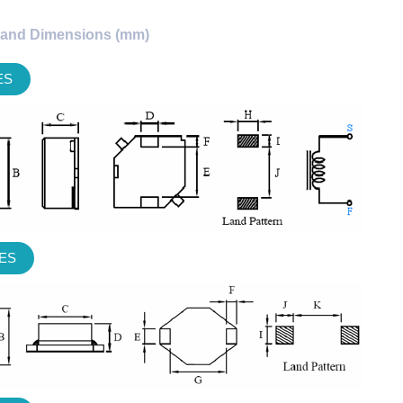
and Dimensions (mm)
ES
IES