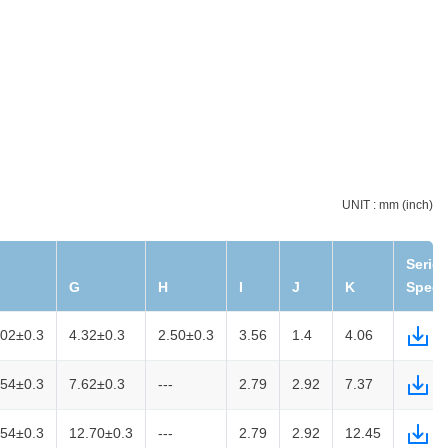
UNIT : mm (inch)
Series
G
H
I
J
K
Spec.
.02±0.3
4.32±0.3
2.50±0.3
3.56
1.4
4.06
.54±0.3
7.62±0.3
---
2.79
2.92
7.37
.54±0.3
12.70±0.3
---
2.79
2.92
12.45