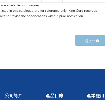
 are available upon request.
a listed in this catalogue are for reference only; King Core reserves
 alter or revise the specifications without prior notification.
回上一頁
公司簡介
產品目錄
產業應用
公司介紹
Chip Bead
車用