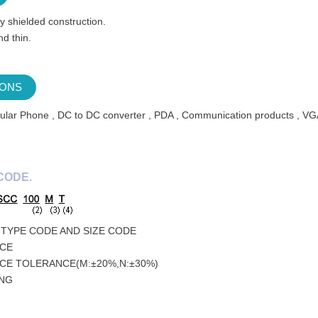
y shielded construction.
d thin.
IONS
lular Phone , DC to DC converter , PDA , Communication products , VG
CODE.
TYPE CODE AND SIZE CODE
CE
CE TOLERANCE(M:±20%,N:±30%)
ING