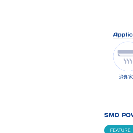
Applic
消費/
SMD POW
FEATURE