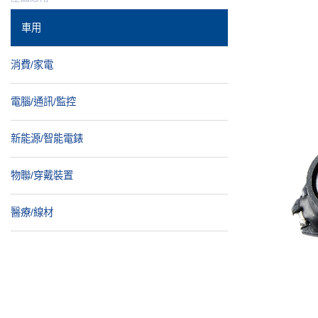
車用
消費/家電
電腦/通訊/監控
新能源/智能電錶
物聯/穿戴裝置
醫療/線材