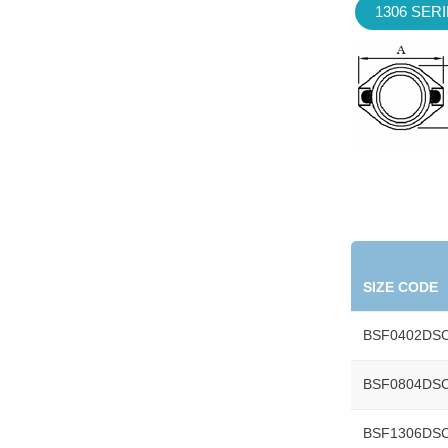
1306 SER
SIZE CODE
BSF0402DS
BSF0804DS
BSF1306DS