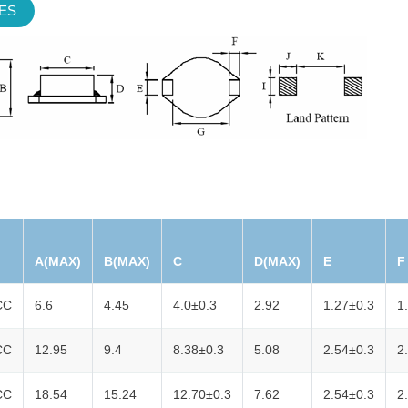
IES
A(MAX)
B(MAX)
C
D(MAX)
E
F
CC
6.6
4.45
4.0±0.3
2.92
1.27±0.3
1
CC
12.95
9.4
8.38±0.3
5.08
2.54±0.3
2
CC
18.54
15.24
12.70±0.3
7.62
2.54±0.3
2