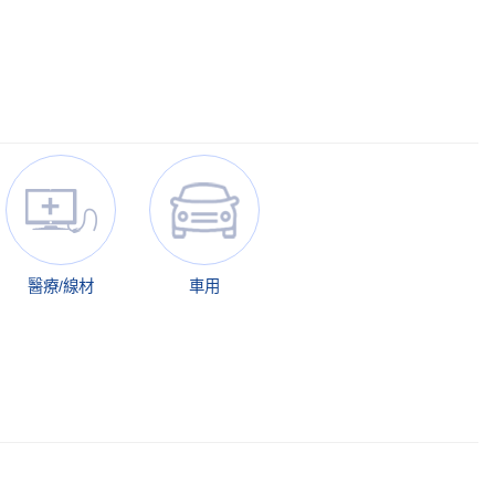
醫療/線材
車用