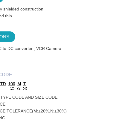
y shielded construction.
d thin.
IONS
C to DC converter , VCR Camera.
CODE.
TYPE CODE AND SIZE CODE
CE
CE TOLERANCE(M:±20%,N:±30%)
ING