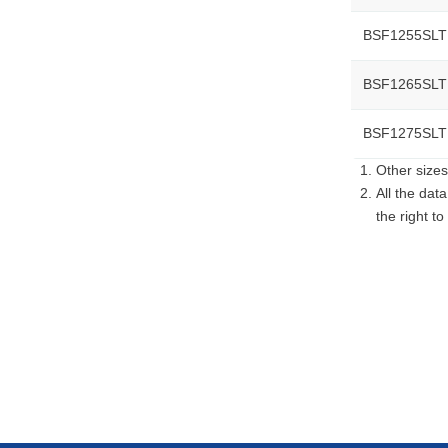
BSF1255SL
BSF1265SL
BSF1275SL
Other sizes
All the dat
the right to