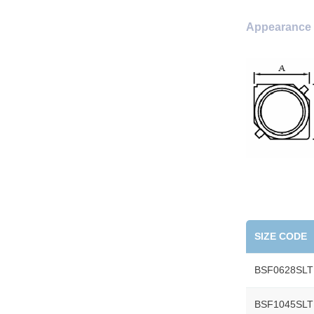
Appearance 
SIZE CODE
BSF0628SL
BSF1045SL