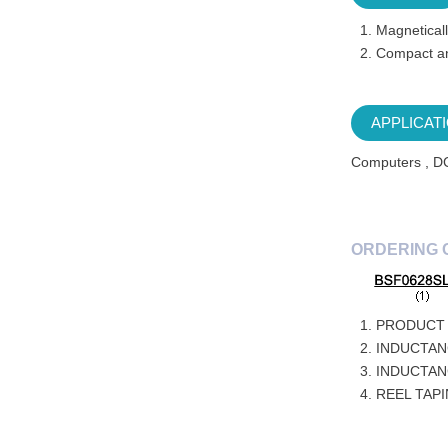
Magneticall
Compact an
APPLICAT
Computers , D
ORDERING 
PRODUCT 
INDUCTAN
INDUCTAN
REEL TAP