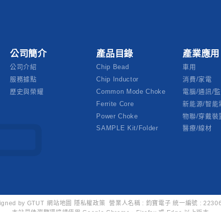
公司簡介
產品目錄
產業應用
公司介紹
Chip Bead
車用
服務據點
Chip Inductor
消費/家電
歷史與榮耀
Common Mode Choke
電腦/通訊/
Ferrite Core
新能源/智能
Power Choke
物聯/穿戴裝
SAMPLE Kit/folder
醫療/線材
igned by
GTUT
網站地圖
隱私權政策
營業人名稱 : 鈞寶電子
統一編號 : 2230
本站最佳瀏覽環境請使用 Google Chrome、Firefox 或 Edge 以上版本