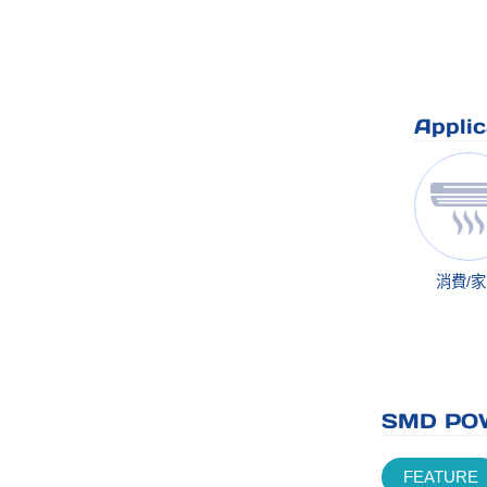
Applic
消費/
SMD POW
FEATURE