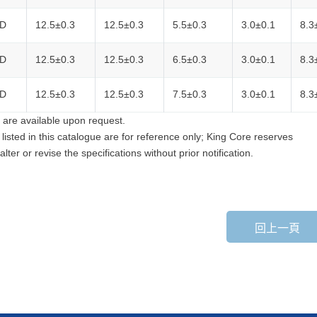
TD
12.5±0.3
12.5±0.3
5.5±0.3
3.0±0.1
8.3
TD
12.5±0.3
12.5±0.3
6.5±0.3
3.0±0.1
8.3
TD
12.5±0.3
12.5±0.3
7.5±0.3
3.0±0.1
8.3
 are available upon request.
a listed in this catalogue are for reference only; King Core reserves
 alter or revise the specifications without prior notification.
回上一頁