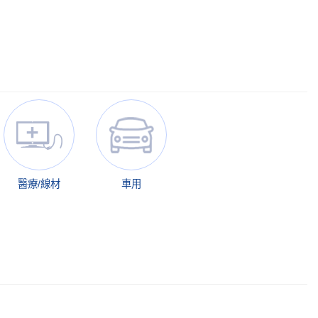
醫療/線材
車用