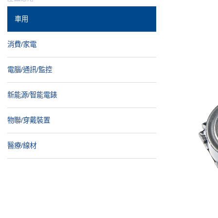
車用
消費/家電
電腦/通訊/監控
新能源/智能電錶
物聯/穿戴裝置
醫療/線材