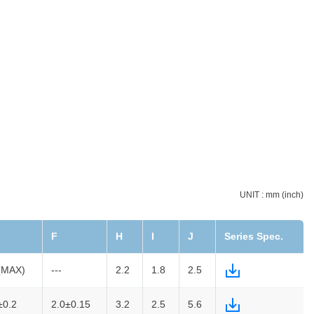
UNIT : mm (inch)
F
H
I
J
Series Spec.
(MAX)
---
2.2
1.8
2.5
±0.2
2.0±0.15
3.2
2.5
5.6