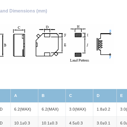
and Dimensions (mm)
A
B
C
D
E
TD
6.2(MAX)
6.2(MAX)
3.0(MAX)
1.8±0.2
3.0
TD
10.1±0.3
10.1±0.3
4.5±0.3
3.0±0.1
6.0