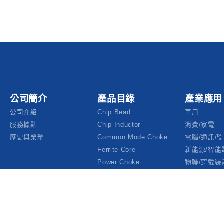
公司簡介
產品目錄
產業應用
公司介紹
Chip Bead
車用
服務據點
Chip Inductor
消費/家電
歷史與榮耀
Common Mode Choke
電腦/通訊/
Ferrite Core
新能源/智能
Power Choke
物聯/穿戴裝
SAMPLE Kit/folder
醫療/線材