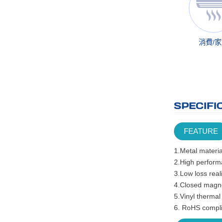
消費/
SPECIFI
FEATURE
1.Metal materia
2.High performa
3.Low loss real
4.Closed magnet
5.Vinyl thermal
6. RoHS compli