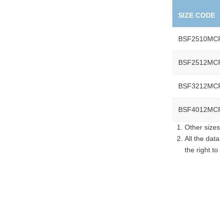
SIZE CODE
BSF2510MC
BSF2512MC
BSF3212MC
BSF4012MC
Other sizes
All the dat
the right to