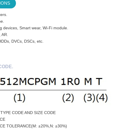
IONS
ers.
e.
g devices, Smart wear, Wi-Fi module.
, AR.
HDDs, DVCs, DSCs, etc.
CODE.
TYPE CODE AND SIZE CODE
CE
CE TOLERANCE(M: ±20%,N: ±30%)