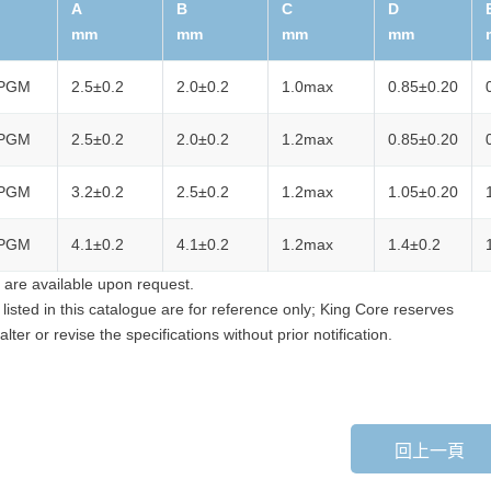
A
B
C
D
mm
mm
mm
mm
PGM
2.5±0.2
2.0±0.2
1.0max
0.85±0.20
PGM
2.5±0.2
2.0±0.2
1.2max
0.85±0.20
PGM
3.2±0.2
2.5±0.2
1.2max
1.05±0.20
PGM
4.1±0.2
4.1±0.2
1.2max
1.4±0.2
 are available upon request.
a listed in this catalogue are for reference only; King Core reserves
 alter or revise the specifications without prior notification.
回上一頁