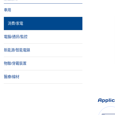
車用
消費/家電
電腦/通訊/監控
新能源/智能電錶
物聯/穿戴裝置
醫療/線材
Applic