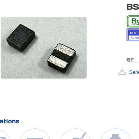
BS
附件
Seri
ations