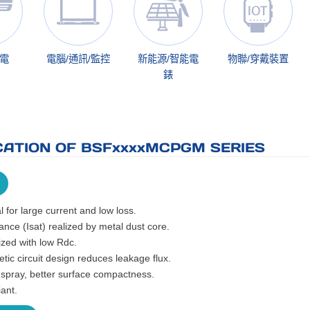
家電
電腦/通訊/監控
新能源/智能電
物聯/穿戴裝置
錶
CATION OF BSFxxxxMCPGM SERIES
l for large current and low loss.
nce (Isat) realized by metal dust core.
ized with low Rdc.
ic circuit design reduces leakage flux.
 spray, better surface compactness.
ant.