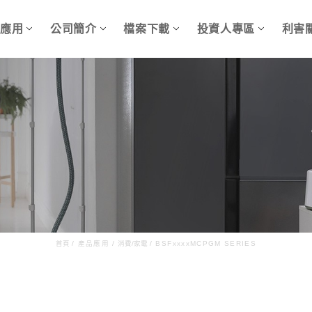
品應用
公司簡介
檔案下載
投資人專區
利害
首頁
/
產品應用
/
消費/家電
/
BSFxxxxMCPGM SERIES