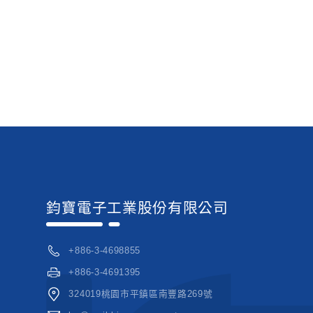
鈞寶電子工業股份有限公司
+886-3-4698855
+886-3-4691395
324019桃園市平鎮區南豐路269號