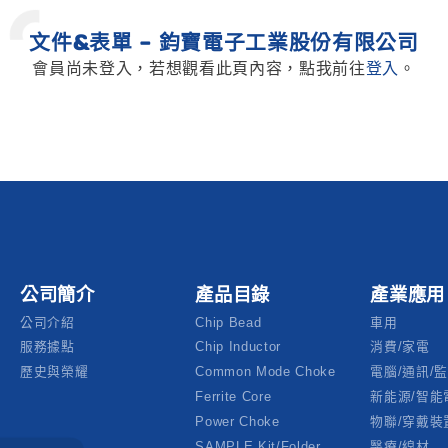
文件&表單 - 鈞寶電子工業股份有限公司
會員尚未登入，若想觀看此頁內容，點我前往
登入
。
公司簡介
產品目錄
產業應用
公司介紹
Chip Bead
車用
服務據點
Chip Inductor
消費/家電
歷史與榮耀
Common Mode Choke
電腦/通訊/
Ferrite Core
新能源/智能
Power Choke
物聯/穿戴裝
SAMPLE Kit/folder
醫療/線材