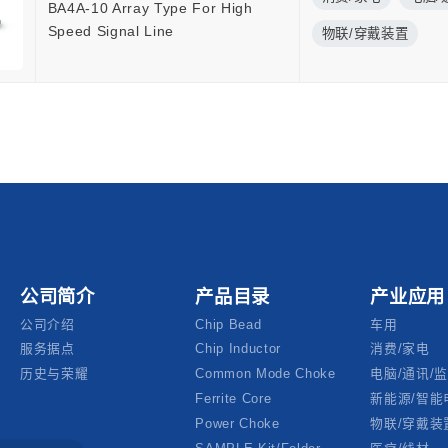
BA4A-10 Array Type For High
Speed Signal Line
物联/穿戴装置
公司简介
产品目录
产业应用
公司介绍
Chip Bead
车用
服务据点
Chip Inductor
消费/家电
历史与荣耀
Common Mode Choke
电脑/通讯/
Ferrite Core
新能源/智能
Power Choke
物联/穿戴装