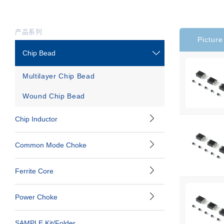
产品系列
Picture
Chip Bead
Multilayer Chip Bead
Wound Chip Bead
Chip Inductor
Common Mode Choke
Ferrite Core
Power Choke
SAMPLE Kit/folder